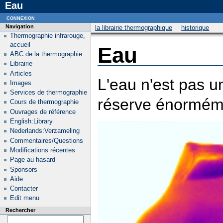
Eau
connexion
Navigation
la librairie thermographique
historique
Thermographie infrarouge,
accueil
Eau
ABC de la thermographie
Librairie
Articles
L'eau n'est pas u
Images
Services de thermographie
réserve énorméme
Cours de thermographie
Ouvrages de référence
English:Library
Nederlands:Verzameling
Commentaires/Questions
Modifications récentes
Page au hasard
Sponsors
Aide
Contacter
Edit menu
Rechercher