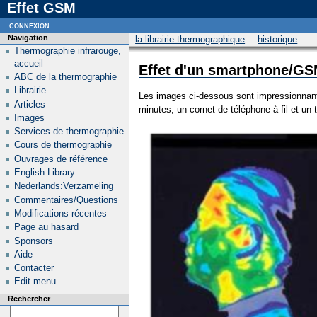
Effet GSM
connexion
Navigation
la librairie thermographique
historique
Thermographie infrarouge,
accueil
Effet d'un smartphone/GS
ABC de la thermographie
Librairie
Les images ci-dessous sont impressionnante
Articles
minutes, un cornet de téléphone à fil et un
Images
Services de thermographie
Cours de thermographie
Ouvrages de référence
English:Library
Nederlands:Verzameling
Commentaires/Questions
Modifications récentes
Page au hasard
Sponsors
Aide
Contacter
Edit menu
Rechercher