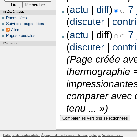
(
actu
|
diff
)
7 
Boîte à outils
Pages liées
(
discuter
|
contr
Suivi des pages liées
Atom
(
actu
| diff)
7 
Pages spéciales
Partager
(
discuter
|
contr
(Page créée ave
thermographie =
impressionantes
comparer avec 
tenu ... »)
Politique de confidentialité
À propos de La Librairie Thermographique
Avertissements