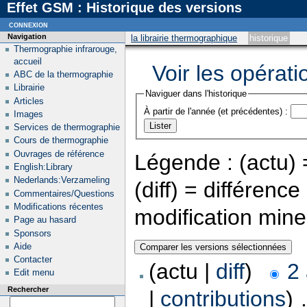
Effet GSM : Historique des versions
connexion
Navigation
la librairie thermographique
historique
Thermographie infrarouge,
accueil
Voir les opérati
ABC de la thermographie
Librairie
Naviguer dans l'historique
Articles
À partir de l'année (et précédentes) :
Images
Services de thermographie
Cours de thermographie
Ouvrages de référence
Légende : (actu) =
English:Library
Nederlands:Verzameling
(diff) = différenc
Commentaires/Questions
Modifications récentes
modification min
Page au hasard
Sponsors
Aide
Contacter
(actu |
diff
)
2
Edit menu
Rechercher
|
contributions
)
‎