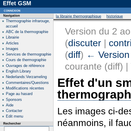
Effet GSM
connexion
Navigation
la librairie thermographique
historique
Thermographie infrarouge,
accueil
Version du 2 a
ABC de la thermographie
Librairie
(
discuter
|
contr
Articles
Images
(
diff
)
← Version
Services de thermographie
Cours de thermographie
courante (diff) 
Ouvrages de référence
English:Library
Nederlands:Verzameling
Effet d'un 
Commentaires/Questions
Modifications récentes
thermograph
Page au hasard
Sponsors
Aide
Les images ci-de
Contacter
Edit menu
néanmoins, il fa
Rechercher