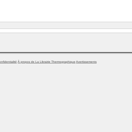
onfidentialité
À propos de La Librairie Thermographique
Avertissements