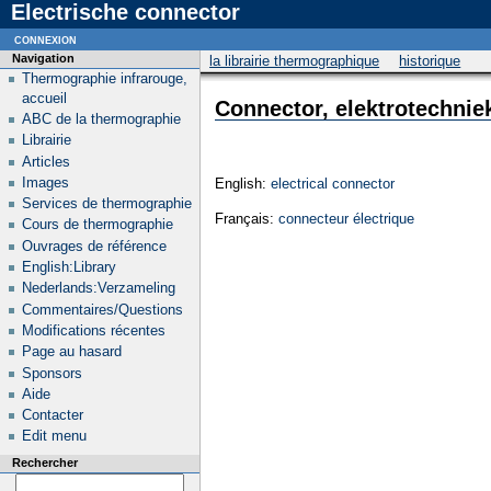
Electrische connector
connexion
Navigation
la librairie thermographique
historique
Thermographie infrarouge,
accueil
Connector, elektrotechnie
ABC de la thermographie
Librairie
Articles
Images
English:
electrical connector
Services de thermographie
Français:
connecteur électrique
Cours de thermographie
Ouvrages de référence
English:Library
Nederlands:Verzameling
Commentaires/Questions
Modifications récentes
Page au hasard
Sponsors
Aide
Contacter
Edit menu
Rechercher