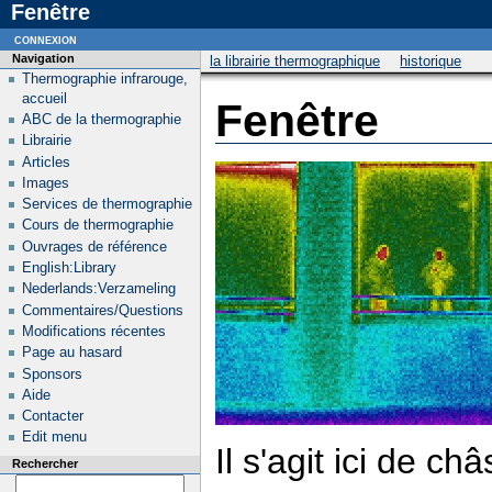
Fenêtre
connexion
Navigation
la librairie thermographique
historique
Thermographie infrarouge,
accueil
Fenêtre
ABC de la thermographie
Librairie
Articles
Images
Services de thermographie
Cours de thermographie
Ouvrages de référence
English:Library
Nederlands:Verzameling
Commentaires/Questions
Modifications récentes
Page au hasard
Sponsors
Aide
Contacter
Edit menu
Il s'agit ici de c
Rechercher