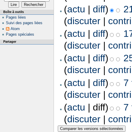
(
actu
|
diff
)
2
Boîte à outils
Pages liées
(
discuter
|
contr
Suivi des pages liées
Atom
(
actu
|
diff
)
17
Pages spéciales
Partager
(
discuter
|
contr
(
actu
|
diff
)
25
(
discuter
|
contr
(
actu
|
diff
)
7 
(
discuter
|
contr
(
actu
| diff)
7 
(
discuter
|
contr