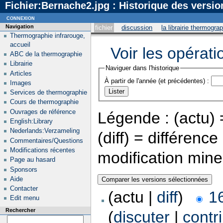
Fichier:Bernache2.jpg : Historique des versio
connexion
Navigation
fichier
discussion
la librairie thermogra
Thermographie infrarouge,
accueil
Voir les opérati
ABC de la thermographie
Librairie
Naviguer dans l'historique
Articles
À partir de l'année (et précédentes) :
Images
Services de thermographie
Cours de thermographie
Ouvrages de référence
Légende : (actu) =
English:Library
Nederlands:Verzameling
(diff) = différenc
Commentaires/Questions
Modifications récentes
modification min
Page au hasard
Sponsors
Aide
Contacter
(actu |
diff
)
1
Edit menu
Rechercher
(
discuter
|
contr