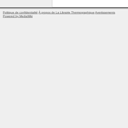
Politique de confidentialité
À propos de La Librairie Thermographique
Avertissements
Powered by MediaWiki