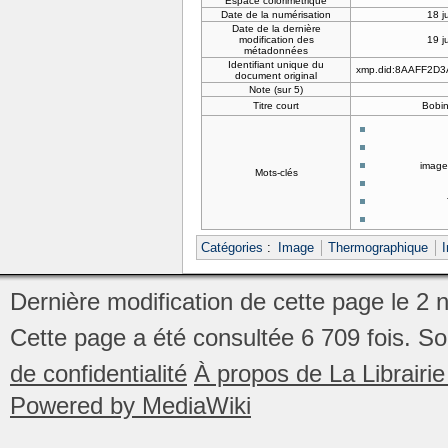
Espace colorimétrique
Date de la numérisation
18 j
Date de la dernière
modification des
19 j
métadonnées
Identifiant unique du
xmp.did:8AAFF2D
document original
Note (sur 5)
Titre court
Bobin
image
Mots-clés
Catégories
:
Image
Thermographique
I
Dernière modification de cette page le 2
Cette page a été consultée 6 709 fois.
So
de confidentialité
À propos de La Librair
Powered by MediaWiki