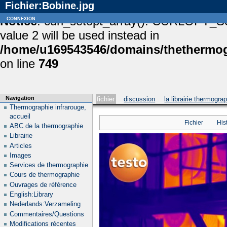
Fichier:Bobine.jpg
Notice
connexion
: curl_setopt_array(): CURLOPT_S
value 2 will be used instead in
/home/u169543546/domains/thethermogr
on line
749
Navigation
fichier
discussion
la librairie thermogra
Thermographie infrarouge,
accueil
Fichier
His
ABC de la thermographie
Librairie
Articles
Images
Services de thermographie
Cours de thermographie
Ouvrages de référence
English:Library
Nederlands:Verzameling
Commentaires/Questions
Modifications récentes