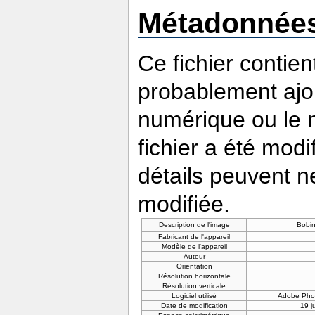
Métadonnée
Ce fichier contie
probablement ajou
numérique ou le nu
fichier a été modi
détails peuvent n
modifiée.
Description de l'image
Bobin
Fabricant de l'appareil
Modèle de l'appareil
Auteur
Orientation
Résolution horizontale
Résolution verticale
Logiciel utilisé
Adobe Pho
Date de modification
19 j