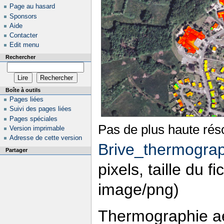
Page au hasard
Sponsors
Aide
Contacter
Edit menu
Rechercher
Boîte à outils
Pages liées
Suivi des pages liées
Pages spéciales
Pas de plus haute réso
Version imprimable
Adresse de cette version
Brive_thermogra
Partager
pixels, taille du f
image/png)
Thermographie a