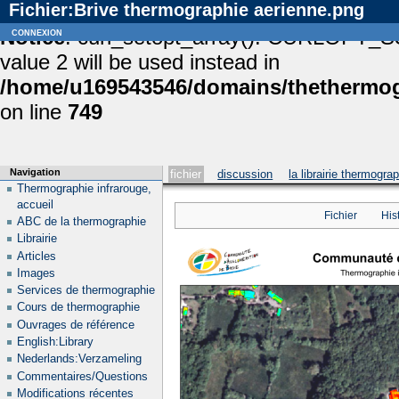
Fichier:Brive thermographie aerienne.png
Notice
connexion
: curl_setopt_array(): CURLOPT_S
value 2 will be used instead in
/home/u169543546/domains/thethermogr
on line
749
Navigation
fichier
discussion
la librairie thermogra
Thermographie infrarouge,
accueil
Fichier
His
ABC de la thermographie
Librairie
Articles
Images
Services de thermographie
Cours de thermographie
Ouvrages de référence
English:Library
Nederlands:Verzameling
Commentaires/Questions
Modifications récentes