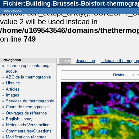
Fichier:Building-Brussels-Boisfort-thermogra
Notice
connexion
: curl_setopt_array(): CURLOPT_S
value 2 will be used instead in
/home/u169543546/domains/thethermogr
on line
749
Navigation
fichier
discussion
la librairie thermogra
Thermographie infrarouge,
accueil
Fichier
His
ABC de la thermographie
Librairie
Articles
Images
Services de thermographie
Cours de thermographie
Ouvrages de référence
English:Library
Nederlands:Verzameling
Commentaires/Questions
Modifications récentes