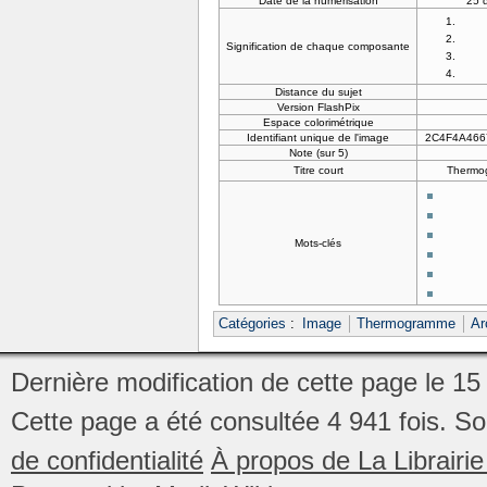
Date de la numérisation
25 
Signification de chaque composante
Distance du sujet
Version FlashPix
Espace colorimétrique
Identifiant unique de l'image
2C4F4A466
Note (sur 5)
Titre court
Thermog
Mots-clés
Catégories
:
Image
Thermogramme
Ar
Dernière modification de cette page le 15 
Cette page a été consultée 4 941 fois.
So
de confidentialité
À propos de La Librair