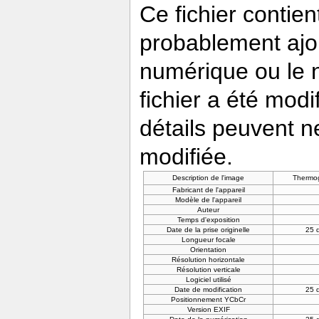
Ce fichier contie
probablement ajou
numérique ou le nu
fichier a été modi
détails peuvent n
modifiée.
Description de l'image
Thermog
Fabricant de l'appareil
Modèle de l'appareil
Auteur
Temps d'exposition
Date de la prise originelle
25 
Longueur focale
Orientation
Résolution horizontale
Résolution verticale
Logiciel utilisé
Date de modification
25 
Positionnement YCbCr
Version EXIF