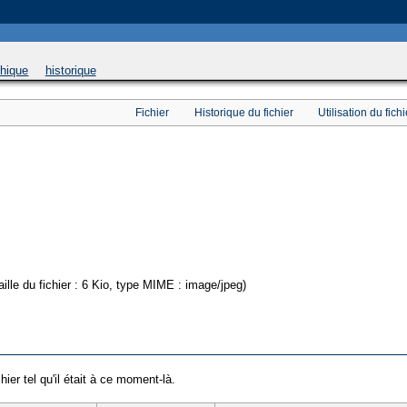
 will be used instead in
/home/u169543546/domains/thethermograpiclibrary.org/public_html/
phique
historique
Fichier
Historique du fichier
Utilisation du fichi
aille du fichier : 6 Kio, type MIME : image/jpeg)
hier tel qu'il était à ce moment-là.