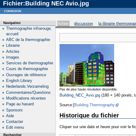
Fichier:Building NEC Avio.jpg
Notice
: curl_setopt_array(): CURLOPT_SSL_VERIFYHOST no longer accepts the value 1, value 2
connexion
Navigation
fichier
discussion
la librairie thermogra
Thermographie infrarouge,
accueil
ABC de la thermographie
Librairie
Articles
Images
Services de thermographie
Cours de thermographie
Ouvrages de référence
English:Library
Nederlands:Verzameling
Pas de plus haute résolution disponible.
Commentaires/Questions
Building_NEC_Avio.jpg
‎
(180 × 140 pixels, t
Modifications récentes
Page au hasard
Source:[
Building Thermography
Sponsors
Historique du fichier
Aide
Contacter
Cliquer sur une date et heure pour voir le fic
Edit menu
Rechercher