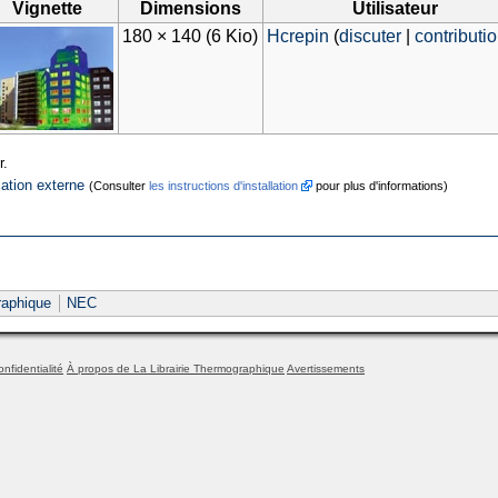
Vignette
Dimensions
Utilisateur
180 × 140
(6 Kio)
Hcrepin
(
discuter
|
contributi
r.
cation externe
(Consulter
les instructions d'installation
pour plus d'informations)
aphique
NEC
onfidentialité
À propos de La Librairie Thermographique
Avertissements