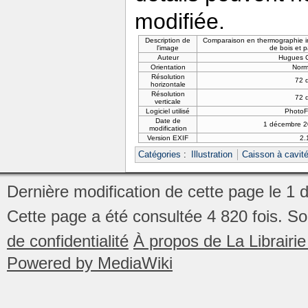
modifiée.
Description de
Comparaison en thermographie inf
l'image
de bois et p
Auteur
Hugues 
Orientation
Norm
Résolution
72 
horizontale
Résolution
72 
verticale
Logiciel utilisé
PhotoFi
Date de
1 décembre 2
modification
Version EXIF
2.
Catégories
:
Illustration
Caisson à cavit
Dernière modification de cette page le 1
Cette page a été consultée 4 820 fois.
So
de confidentialité
À propos de La Librair
Powered by MediaWiki