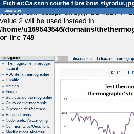
Fichier:Caisson courbe fibre bois styrodur.jp
Notice
connexion
: curl_setopt_array(): CURLOPT_S
value 2 will be used instead in
/home/u169543546/domains/thethermogr
on line
749
Navigation
fichier
discussion
la librairie thermogra
Thermographie infrarouge,
accueil
Fichier
His
ABC de la thermographie
Librairie
Articles
Images
Services de thermographie
Cours de thermographie
Ouvrages de référence
English:Library
Nederlands:Verzameling
Commentaires/Questions
Modifications récentes