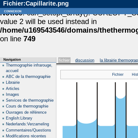
Fichier:Capillarite.png
Notice
connexion
: curl_setopt_array(): CURLOPT_S
value 2 will be used instead in
/home/u169543546/domains/thethermogr
on line
749
Navigation
fichier
discussion
la librairie thermogra
Thermographie infrarouge,
accueil
Fichier
His
ABC de la thermographie
Librairie
Articles
Images
Services de thermographie
Cours de thermographie
Ouvrages de référence
English:Library
Nederlands:Verzameling
Commentaires/Questions
Modifications récentes