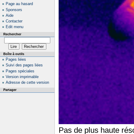
Page au hasard
Sponsors
Aide
Contacter
Edit menu
Rechercher
Boîte à outils
Pages liées
Suivi des pages liées
Pages spéciales
Version imprimable
Adresse de cette version
Partager
Pas de plus haute réso