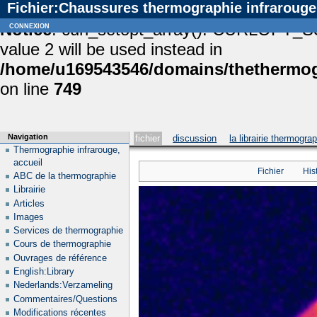
Fichier:Chaussures thermographie infrarouge
Notice
connexion
: curl_setopt_array(): CURLOPT_S
value 2 will be used instead in
/home/u169543546/domains/thethermogr
on line
749
Navigation
fichier
discussion
la librairie thermogra
Thermographie infrarouge,
accueil
Fichier
His
ABC de la thermographie
Librairie
Articles
Images
Services de thermographie
Cours de thermographie
Ouvrages de référence
English:Library
Nederlands:Verzameling
Commentaires/Questions
Modifications récentes