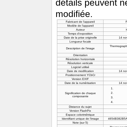
détails peuvent n
modifiée.
Fabricant de l'appareil
Modèle de l'appareil
Auteur
Temps d'exposition
Date de la prise originelle
14 no
Longueur focale
Thermographi
Description de l'image
Orientation
Résolution horizontale
Résolution verticale
Logiciel utilisé
Date de modification
14 no
Positionnement YCbCr
Version EXIF
Date de la numérisation
14 no
Signification de chaque
composante
Distance du sujet
Version FlashPix
Espace colorimétrique
Identifiant unique de l'image
4654B382B5
Note (sur 5)