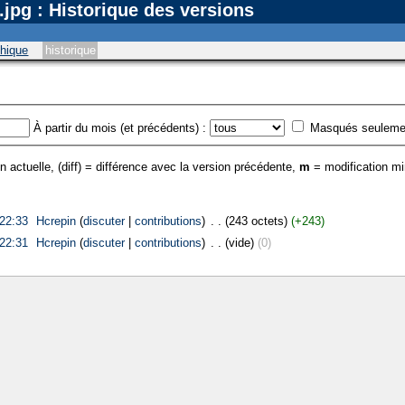
jpg : Historique des versions
phique
historique
À partir du mois (et précédents) :
Masqués seuleme
n actuelle, (diff) = différence avec la version précédente,
m
= modification m
22:33
‎
Hcrepin
(
discuter
|
contributions
)
‎
. .
(243 octets)
(+243)
22:31
‎
Hcrepin
(
discuter
|
contributions
)
‎
. .
(vide)
(0)