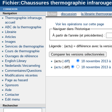
Fichier:Chaussures thermographie infrarouge.
connexion
Navigation
fichier
discussion
la librairie thermogra
Thermographie infrarouge,
accueil
Voir les opérations sur cette page
ABC de la thermographie
Naviguer dans l'historique
Librairie
À partir de l'année (et précédentes) :
Articles
Images
Légende : (actu) = différence avec la versio
Services de thermographie
Cours de thermographie
Ouvrages de référence
English:Library
(actu |
diff
)
18 novembre 2013 à 
Nederlands:Verzameling
(
actu
| diff)
18 novembre 2013 à 
Commentaires/Questions
Modifications récentes
Page au hasard
Sponsors
Aide
Contacter
Edit menu
Rechercher