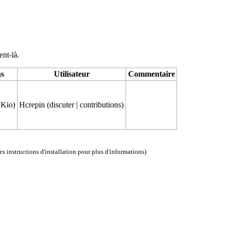
ent-là.
ns
Utilisateur
Commentaire
 Kio)
Hcrepin
(
discuter
|
contributions
)
les instructions d'installation
pour plus d'informations)