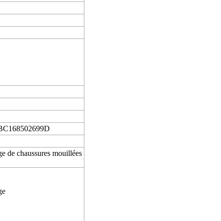
C168502699D
e de chaussures mouillées
ge