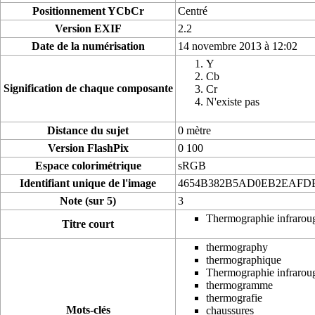
Positionnement YCbCr
Centré
Version EXIF
2.2
Date de la numérisation
14 novembre 2013 à 12:02
Y
Cb
Signification de chaque composante
Cr
N'existe pas
Distance du sujet
0 mètre
Version FlashPix
0 100
Espace colorimétrique
sRGB
Identifiant unique de l'image
4654B382B5AD0EB2EAFDB
Note (sur 5)
3
Thermographie infraroug
Titre court
thermography
thermographique
Thermographie infrarou
thermogramme
thermografie
Mots-clés
chaussures