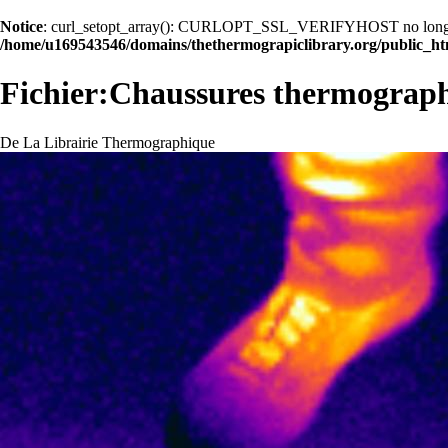
Notice
: curl_setopt_array(): CURLOPT_SSL_VERIFYHOST no longer acc
/home/u169543546/domains/thethermograpiclibrary.org/public_ht
Fichier:Chaussures thermograph
De La Librairie Thermographique