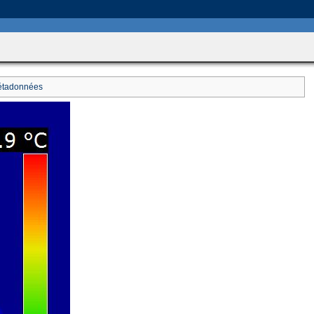
includes/HttpFunctions.php
on line
749
tadonnées