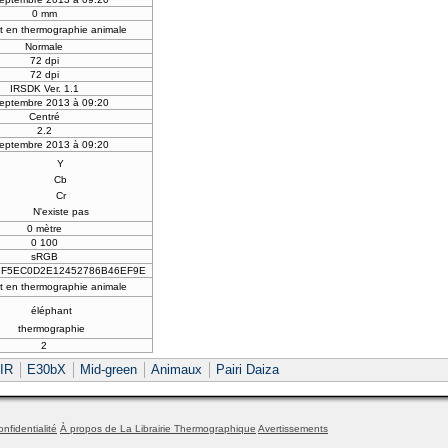
0 mm
t en thermographie animale
Normale
72 dpi
72 dpi
IRSDK Ver. 1.1
eptembre 2013 à 09:20
Centré
2.2
eptembre 2013 à 09:20
Y
Cb
Cr
N'existe pas
0 mètre
0 100
sRGB
F5EC0D2E12452786B46EF9E
t en thermographie animale
éléphant
thermographie
2
IR
E30bX
Mid-green
Animaux
Pairi Daiza
onfidentialité
À propos de La Librairie Thermographique
Avertissements