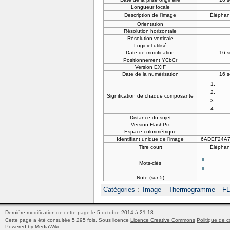
Longueur focale
Description de l'image
Éléphan
Orientation
Résolution horizontale
Résolution verticale
Logiciel utilisé
Date de modification
16 s
Positionnement YCbCr
Version EXIF
Date de la numérisation
16 s
Signification de chaque composante
Distance du sujet
Version FlashPix
Espace colorimétrique
Identifiant unique de l'image
6ADEF24A7
Titre court
Éléphan
Mots-clés
Note (sur 5)
Catégories
:
Image
Thermogramme
FL
Dernière modification de cette page le 5 octobre 2014 à 21:18.
Cette page a été consultée 5 295 fois.
Sous licence
Licence Creative Commons
Politique de c
Powered by MediaWiki