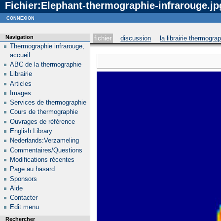
Fichier:Elephant-thermographie-infrarouge.jp
Notice
: curl_setopt_array(): CURLOPT_SSL_VERIFYHOST no longer accepts the value 1, value 2
connexion
Navigation
fichier
discussion
la librairie thermogra
Thermographie infrarouge,
accueil
ABC de la thermographie
Librairie
Articles
Images
Services de thermographie
Cours de thermographie
Ouvrages de référence
English:Library
Nederlands:Verzameling
Commentaires/Questions
Modifications récentes
Page au hasard
Sponsors
Aide
Contacter
Edit menu
Rechercher