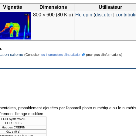
Vignette
Dimensions
Utilisateur
800 × 600
(80 Kio)
Hcrepin
(
discuter
|
contribut
r.
cation externe
(Consulter
les instructions d'installation
pour plus d'informations)
entaires, probablement ajoutées par l'appareil photo numérique ou le numériseur 
ièrement l'image modifiée.
FLIR Systems AB
FLIR E30bx
Hugues CREPIN
0/1 s (0 s)
eptembre 2013 à 09:20