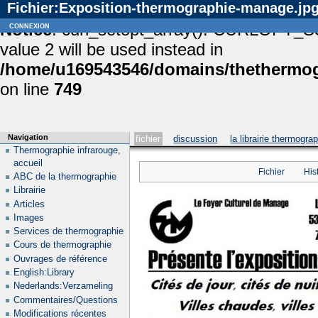
Fichier:Exposition-thermographie-manage.jp
Notice
connexion
: curl_setopt_array(): CURLOPT_S
value 2 will be used instead in
/home/u169543546/domains/thethermogr
on line
749
Navigation
fichier
discussion
la librairie thermogra
Thermographie infrarouge,
accueil
Fichier
His
ABC de la thermographie
Librairie
Articles
Images
Services de thermographie
Cours de thermographie
Ouvrages de référence
English:Library
Nederlands:Verzameling
Commentaires/Questions
Modifications récentes