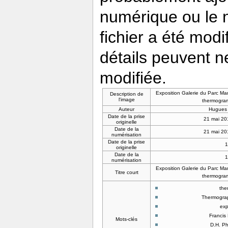
numérique ou le nu
fichier a été modi
détails peuvent n
modifiée.
Exposition Galerie du Parc Ma
Description de
l'image
thermogra
Auteur
Hugues
Date de la prise
21 mai 20
originelle
Date de la
21 mai 20
numérisation
Date de la prise
originelle
Date de la
numérisation
Exposition Galerie du Parc Ma
Titre court
thermogra
the
Thermograp
exp
Francis 
Mots-clés
D.H. P