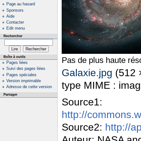
Page au hasard
Sponsors
Aide
Contacter
Edit menu
Rechercher
Boîte à outils
Pas de plus haute réso
Pages liées
Suivi des pages liées
Galaxie.jpg
‎
(512 ×
Pages spéciales
Version imprimable
type MIME : imag
Adresse de cette version
Partager
Source1:
http://commons.wi
Source2:
http://
Auteur: NASA an