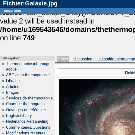
Fichier:Galaxie.jpg
Notice
connexion
: curl_setopt_array(): CURLOPT_S
value 2 will be used instead in
/home/u169543546/domains/thethermogr
on line
749
Navigation
fichier
discussion
la librairie thermogra
Thermographie infrarouge,
accueil
Fichie
ABC de la thermographie
Librairie
Articles
Images
Services de thermographie
Cours de thermographie
Ouvrages de référence
English:Library
Nederlands:Verzameling
Commentaires/Questions
Modifications récentes