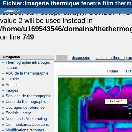
Fichier:Imagerie thermique fenetre film thermo
Notice
connexion
: curl_setopt_array(): CURLOPT_S
value 2 will be used instead in
/home/u169543546/domains/thethermogr
on line
749
Navigation
fichier
discussion
la librairie thermogra
Thermographie infrarouge,
accueil
Fichier
His
ABC de la thermographie
Librairie
Articles
Images
Services de thermographie
Cours de thermographie
Ouvrages de référence
English:Library
Nederlands:Verzameling
Commentaires/Questions
Modifications récentes