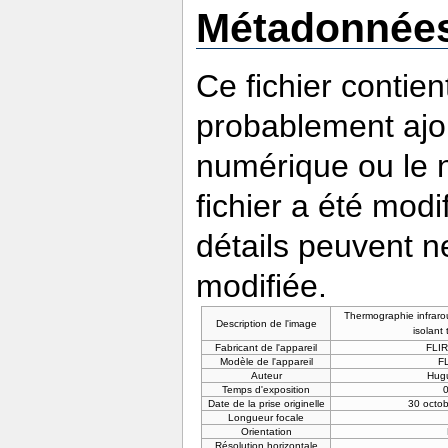
Métadonnée
Ce fichier contie
probablement ajou
numérique ou le nu
fichier a été modi
détails peuvent n
modifiée.
Thermographie infraro
Description de l'image
isolant
Fabricant de l'appareil
FLIR
Modèle de l'appareil
F
Auteur
Hug
Temps d'exposition
0
Date de la prise originelle
30 octo
Longueur focale
Orientation
Résolution horizontale