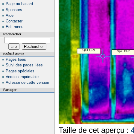
Page au hasard
Sponsors
Aide
Contacter
Edit menu
Rechercher
Boîte à outils
Pages liées
Suivi des pages liées
Pages spéciales
Version imprimable
Adresse de cette version
Partager
Taille de cet aperçu :