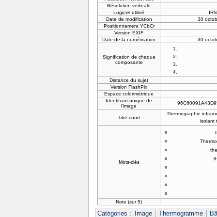
Résolution verticale
Logiciel utilisé
IRS
Date de modification
30 octo
Positionnement YCbCr
Version EXIF
Date de la numérisation
30 octo
Signification de chaque
composante
Distance du sujet
Version FlashPix
Espace colorimétrique
Identifiant unique de
96C60091A43D9
l'image
Thermographie infraro
Titre court
isolant
Thermo
th
t
Mots-clés
Note (sur 5)
Catégories
:
Image
Thermogramme
Bâ