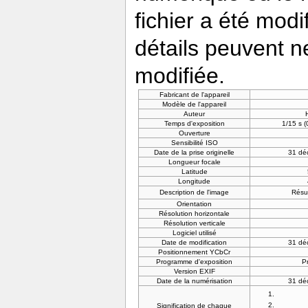
fichier a été modi
détails peuvent n
modifiée.
Fabricant de l'appareil
Modèle de l'appareil
Auteur
Temps d'exposition
1/15 s 
Ouverture
Sensibilité ISO
Date de la prise originelle
31 dé
Longueur focale
Latitude
Longitude
Description de l'image
Résul
Orientation
Résolution horizontale
Résolution verticale
Logiciel utilisé
Date de modification
31 dé
Positionnement YCbCr
Programme d'exposition
P
Version EXIF
Date de la numérisation
31 dé
Signification de chaque