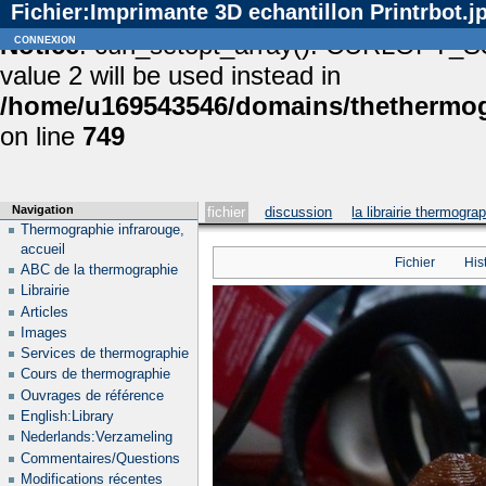
Fichier:Imprimante 3D echantillon Printrbot.j
Notice
connexion
: curl_setopt_array(): CURLOPT_S
value 2 will be used instead in
/home/u169543546/domains/thethermogr
on line
749
Navigation
fichier
discussion
la librairie thermogra
Thermographie infrarouge,
accueil
Fichier
His
ABC de la thermographie
Librairie
Articles
Images
Services de thermographie
Cours de thermographie
Ouvrages de référence
English:Library
Nederlands:Verzameling
Commentaires/Questions
Modifications récentes