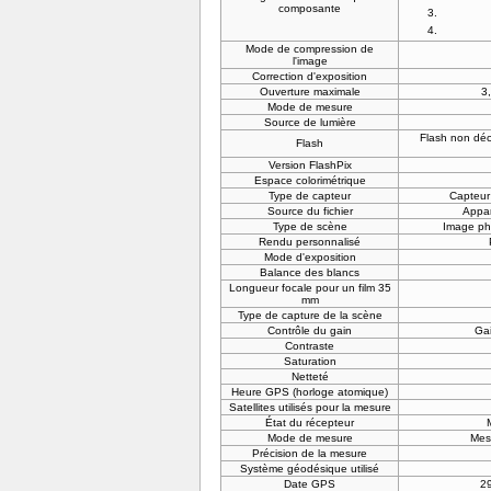
composante
Mode de compression de
l'image
Correction d'exposition
Ouverture maximale
3
Mode de mesure
Source de lumière
Flash non déc
Flash
Version FlashPix
Espace colorimétrique
Type de capteur
Capteur
Source du fichier
Appar
Type de scène
Image ph
Rendu personnalisé
Mode d'exposition
Balance des blancs
Longueur focale pour un film 35
mm
Type de capture de la scène
Contrôle du gain
Gai
Contraste
Saturation
Netteté
Heure GPS (horloge atomique)
Satellites utilisés pour la mesure
État du récepteur
Mode de mesure
Mes
Précision de la mesure
Système géodésique utilisé
Date GPS
2