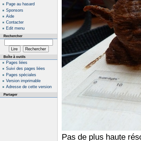
Page au hasard
Sponsors
Aide
Contacter
Edit menu
Rechercher
Boîte à outils
Pages liées
Suivi des pages liées
Pages spéciales
Version imprimable
Adresse de cette version
Partager
Pas de plus haute réso