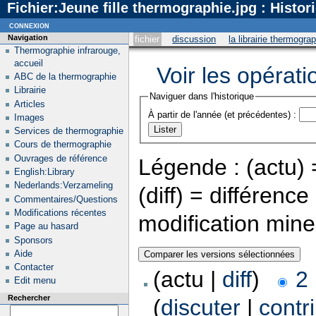
Fichier:Jeune fille thermographie.jpg : Histor
connexion
Navigation
fichier
discussion
la librairie thermogra
Thermographie infrarouge,
accueil
Voir les opérati
ABC de la thermographie
Librairie
Naviguer dans l'historique
Articles
À partir de l'année (et précédentes) :
Images
Services de thermographie
Cours de thermographie
Ouvrages de référence
Légende : (actu) =
English:Library
Nederlands:Verzameling
(diff) = différenc
Commentaires/Questions
Modifications récentes
modification min
Page au hasard
Sponsors
Aide
Contacter
(actu |
diff
)
2
Edit menu
Rechercher
(
discuter
|
contr