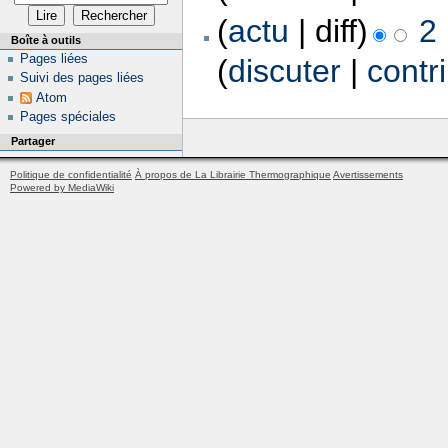
(
actu
| diff)
2
Boîte à outils
Pages liées
(
discuter
|
contr
Suivi des pages liées
Atom
Pages spéciales
Partager
Politique de confidentialité
À propos de La Librairie Thermographique
Avertissements
Powered by MediaWiki