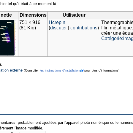
hier tel qu'il était à ce moment-là.
gnette
Dimensions
Utilisateur
751 × 916
Hcrepin
Thermographie 
(81 Kio)
(
discuter
|
contributions
)
filin métalliq
créer une équat
Catégorie:ima
r.
cation externe
(Consulter
les instructions d'installation
pour plus d'informations)
entaires, probablement ajoutées par l'appareil photo numérique ou le numériseur 
ièrement l'image modifiée.