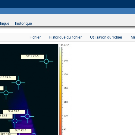
 will be used instead in
/home/u169543546/domains/thethermograpiclibrary.org/public_html/
phique
historique
Fichier
Historique du fichier
Utilisation du fichier
Mé