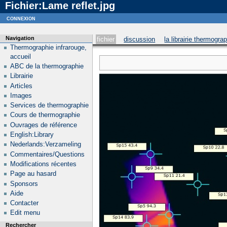
Fichier:Lame reflet.jpg
Notice
: curl_setopt_array(): CURLOPT_SSL_VERIFYHOST no longer accepts the value 1, value 2
connexion
Navigation
fichier
discussion
la librairie thermogra
Thermographie infrarouge,
accueil
ABC de la thermographie
Librairie
Articles
Images
Services de thermographie
Cours de thermographie
Ouvrages de référence
English:Library
Nederlands:Verzameling
Commentaires/Questions
Modifications récentes
Page au hasard
Sponsors
Aide
Contacter
Edit menu
Rechercher