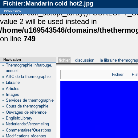
Fichier:Mandarin cold hot2.jpg
Notice
connexion
: curl_setopt_array(): CURLOPT_S
value 2 will be used instead in
/home/u169543546/domains/thethermogr
on line
749
Navigation
fichier
discussion
la librairie thermogra
Thermographie infrarouge,
accueil
Fichier
His
ABC de la thermographie
Librairie
Articles
Images
Services de thermographie
Cours de thermographie
Ouvrages de référence
English:Library
Nederlands:Verzameling
Commentaires/Questions
Modifications récentes