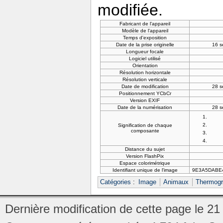
modifiée.
Fabricant de l'appareil
Modèle de l'appareil
Temps d'exposition
Date de la prise originelle
16 s
Longueur focale
Logiciel utilisé
Orientation
Résolution horizontale
Résolution verticale
Date de modification
28 s
Positionnement YCbCr
Version EXIF
Date de la numérisation
28 s
Signification de chaque
composante
Distance du sujet
Version FlashPix
Espace colorimétrique
Identifiant unique de l'image
9E3A5DABE
Catégories
:
Image
Animaux
Thermog
Dernière modification de cette page le 21