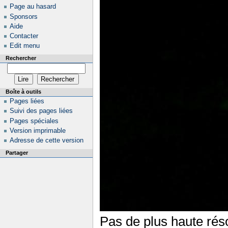
Page au hasard
Sponsors
Aide
Contacter
Edit menu
Rechercher
Boîte à outils
Pages liées
Suivi des pages liées
Pages spéciales
Version imprimable
Adresse de cette version
Partager
Pas de plus haute réso