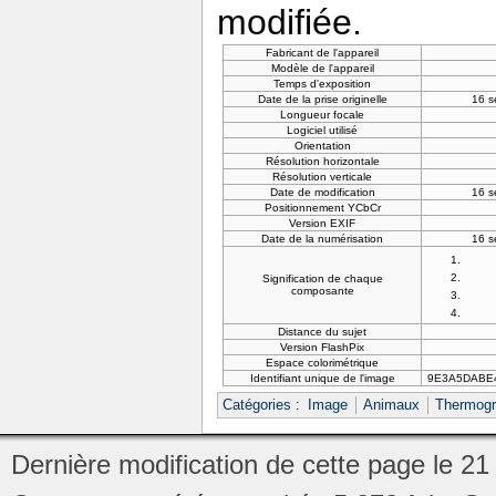
modifiée.
Fabricant de l'appareil
Modèle de l'appareil
Temps d'exposition
Date de la prise originelle
16 s
Longueur focale
Logiciel utilisé
Orientation
Résolution horizontale
Résolution verticale
Date de modification
16 s
Positionnement YCbCr
Version EXIF
Date de la numérisation
16 s
Signification de chaque
composante
Distance du sujet
Version FlashPix
Espace colorimétrique
Identifiant unique de l'image
9E3A5DABE
Catégories
:
Image
Animaux
Thermog
Dernière modification de cette page le 21