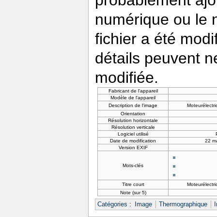
numérique ou le nu
fichier a été modi
détails peuvent n
modifiée.
Fabricant de l'appareil
Modèle de l'appareil
Description de l'image
Moteurélectr
Orientation
Résolution horizontale
Résolution verticale
Logiciel utilisé
Date de modification
22 m
Version EXIF
Mots-clés
Titre court
Moteurélectr
Note (sur 5)
Catégories
:
Image
Thermographique