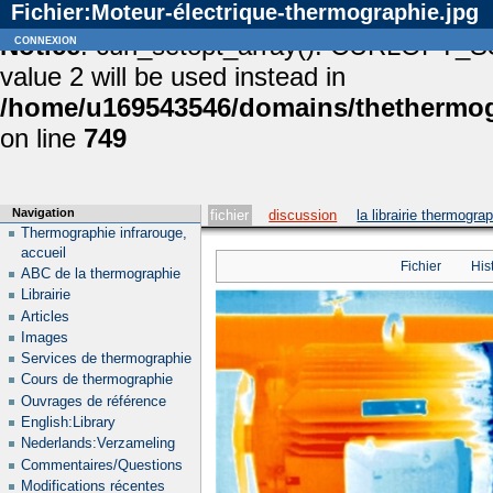
Fichier:Moteur-électrique-thermographie.jpg
Notice
connexion
: curl_setopt_array(): CURLOPT_S
value 2 will be used instead in
/home/u169543546/domains/thethermogr
on line
749
Navigation
fichier
discussion
la librairie thermogra
Thermographie infrarouge,
accueil
Fichier
His
ABC de la thermographie
Librairie
Articles
Images
Services de thermographie
Cours de thermographie
Ouvrages de référence
English:Library
Nederlands:Verzameling
Commentaires/Questions
Modifications récentes