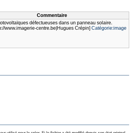
Commentaire
hotovoltaïques défectueuses dans un panneau solaire.
tp://www.imagerie-centre.be|Hugues Crépin]
Catégorie:image
utilisé pour le créer. Si le fichier a été modifié depuis son état original,