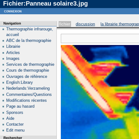
Fichier:Panneau solaire3.jpg
Notice
: curl_setopt_array(): CURLOPT_SSL_VERIFYHOST no longer accepts the value 1, value 2
connexion
Navigation
fichier
discussion
la librairie thermogra
Thermographie infrarouge,
accueil
ABC de la thermographie
Librairie
Articles
Images
Services de thermographie
Cours de thermographie
Ouvrages de référence
English:Library
Nederlands:Verzameling
Commentaires/Questions
Modifications récentes
Page au hasard
Sponsors
Aide
Contacter
Edit menu
Rechercher