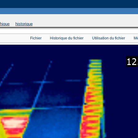
 will be used instead in
/home/u169543546/domains/thethermograpiclibrary.org/public_html/
phique
historique
Fichier
Historique du fichier
Utilisation du fichier
Mé