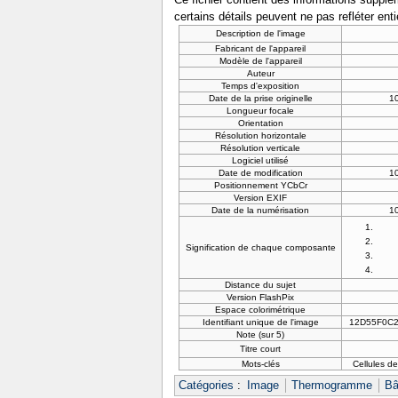
certains détails peuvent ne pas refléter ent
Description de l'image
Fabricant de l'appareil
Modèle de l'appareil
Auteur
Temps d'exposition
Date de la prise originelle
10
Longueur focale
Orientation
Résolution horizontale
Résolution verticale
Logiciel utilisé
Date de modification
10
Positionnement YCbCr
Version EXIF
Date de la numérisation
10
Signification de chaque composante
Distance du sujet
Version FlashPix
Espace colorimétrique
Identifiant unique de l'image
12D55F0C
Note (sur 5)
Titre court
Mots-clés
Cellules d
Catégories
:
Image
Thermogramme
Bâ