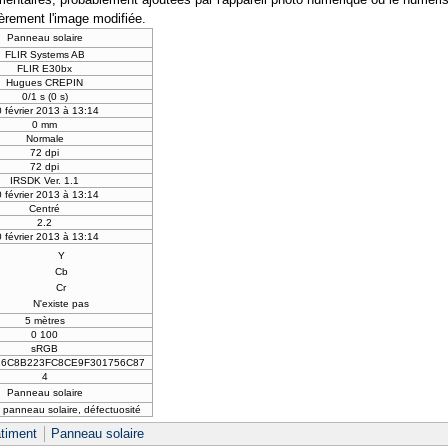
ièrement l'image modifiée.
Panneau solaire
FLIR Systems AB
FLIR E30bx
Hugues CREPIN
0/1 s (0 s)
 février 2013 à 13:14
0 mm
Normale
72 dpi
72 dpi
IRSDK Ver. 1.1
 février 2013 à 13:14
Centré
2.2
 février 2013 à 13:14
Y
Cb
Cr
N'existe pas
5 mètres
0 100
sRGB
26C8B223FC8CE9F301756C87
4
Panneau solaire
e panneau solaire, défectuosité
timent
Panneau solaire