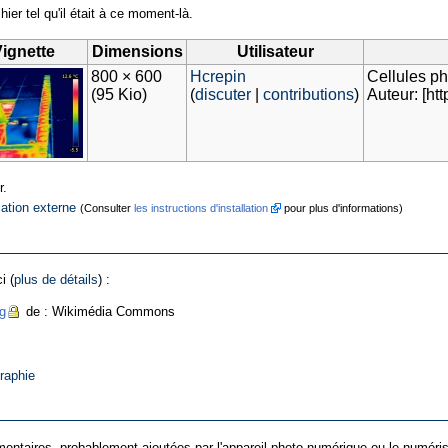
hier tel qu'il était à ce moment-là.
ignette
Dimensions
Utilisateur
800 × 600
Hcrepin
Cellules p
(95 Kio)
(
discuter
|
contributions
)
Auteur: [ht
r.
cation externe
(Consulter
les instructions d'installation
pour plus d'informations)
i (
plus de détails
) :
g
de : Wikimédia Commons
raphie
entaires, probablement ajoutées par l'appareil photo numérique ou le numériseur 