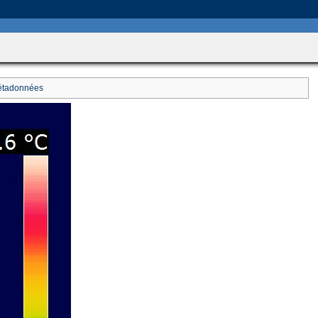
includes/HttpFunctions.php
on line
749
tadonnées