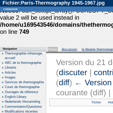
Fichier:Paris-Thermography 1945-1967.jpg
Notice
connexion
: curl_setopt_array(): CURLOPT_S
value 2 will be used instead in
/home/u169543546/domains/thethermogr
on line
749
Navigation
fichier
discussion
la librairie thermogra
Thermographie infrarouge,
accueil
Version du 21 
ABC de la thermographie
Librairie
(
discuter
|
contr
Articles
Images
(
diff
)
← Version
Services de thermographie
Cours de thermographie
courante (diff) 
Ouvrages de référence
English:Library
Nederlands:Verzameling
Fichier
His
Commentaires/Questions
Modifications récentes