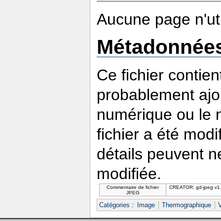
Aucune page n'util
Métadonnée
Ce fichier contie
probablement ajou
numérique ou le nu
fichier a été modi
détails peuvent n
modifiée.
Commentaire de fichier
CREATOR: gd-jpeg v1.0
JPEG
Catégories
:
Image
Thermographique
V