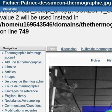
Fichier:Patrice-dessimeon-thermographie.jpg
Notice
connexion
: curl_setopt_array(): CURLOPT_S
value 2 will be used instead in
/home/u169543546/domains/thethermogr
on line
749
Navigation
fichier
discussion
la librairie thermogra
Thermographie infrarouge,
accueil
Fichier
His
ABC de la thermographie
Librairie
Articles
Images
Services de thermographie
Cours de thermographie
Ouvrages de référence
English:Library
Nederlands:Verzameling
Commentaires/Questions
Modifications récentes