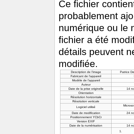
Ce fichier contie
probablement ajou
numérique ou le nu
fichier a été modi
détails peuvent n
modifiée.
Description de l'image
Patrice D
Fabricant de l'appareil
Modèle de l'appareil
Auteur
Date de la prise originelle
14 n
Orientation
Résolution horizontale
Résolution verticale
Microso
Logiciel utilisé
Date de modification
24 n
Positionnement YCbCr
Version EXIF
Date de la numérisation
14 n