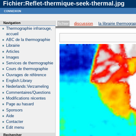
Fichier:Reflet-thermique-seek-thermal.jpg
Notice
: curl_setopt_array(): CURLOPT_SSL_VERIFYHOST no longer accepts the value 1, value 2
connexion
Navigation
fichier
discussion
la librairie thermogra
Thermographie infrarouge,
accueil
ABC de la thermographie
Librairie
Articles
Images
Services de thermographie
Cours de thermographie
Ouvrages de référence
English:Library
Nederlands:Verzameling
Commentaires/Questions
Modifications récentes
Page au hasard
Sponsors
Aide
Contacter
Edit menu
Rechercher