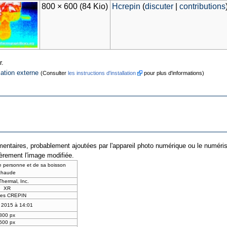
800 × 600
(84 Kio)
Hcrepin
(
discuter
|
contributions
r.
cation externe
(Consulter
les instructions d'installation
pour plus d'informations)
entaires, probablement ajoutées par l'appareil photo numérique ou le numériseur 
ièrement l'image modifiée.
e personne et de sa boisson
chaude
hermal, Inc.
XR
es CREPIN
 2015 à 14:01
800 px
600 px