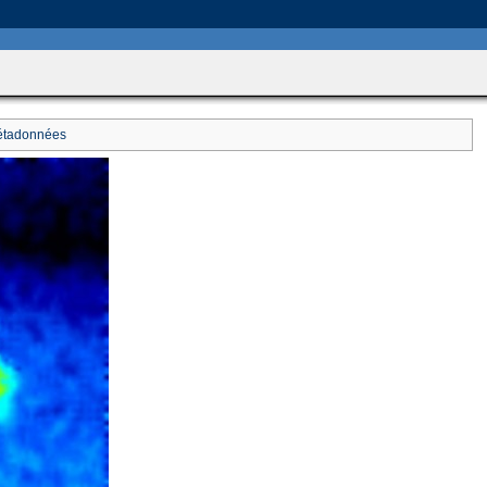
includes/HttpFunctions.php
on line
749
tadonnées