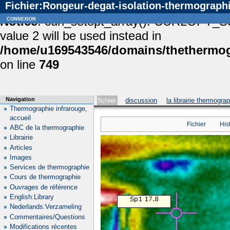
Fichier:Rongeur-degat-isolation-thermographi
Notice
connexion
: curl_setopt_array(): CURLOPT_S
value 2 will be used instead in
/home/u169543546/domains/thethermogr
on line
749
Navigation
fichier
discussion
la librairie thermogra
Thermographie infrarouge,
accueil
Fichier
His
ABC de la thermographie
Librairie
Articles
Images
Services de thermographie
Cours de thermographie
Ouvrages de référence
English:Library
Nederlands:Verzameling
Commentaires/Questions
Modifications récentes