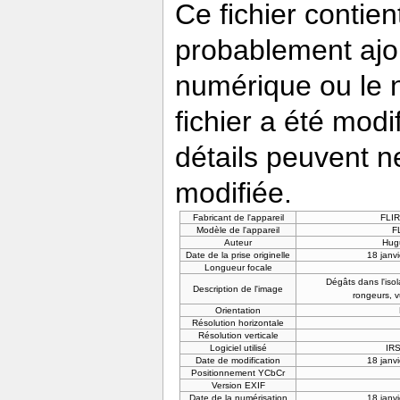
Ce fichier contie
probablement ajou
numérique ou le nu
fichier a été modi
détails peuvent n
modifiée.
Fabricant de l'appareil
FLIR
Modèle de l'appareil
F
Auteur
Hug
Date de la prise originelle
18 janv
Longueur focale
Dégâts dans l'isol
Description de l'image
rongeurs, 
Orientation
Résolution horizontale
Résolution verticale
Logiciel utilisé
IRS
Date de modification
18 janv
Positionnement YCbCr
Version EXIF
Date de la numérisation
18 janv