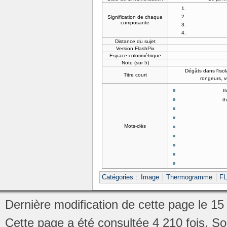
Signification de chaque
composante
Distance du sujet
Version FlashPix
Espace colorimétrique
Note (sur 5)
Dégâts dans l'isol
Titre court
rongeurs, 
t
t
Mots-clés
Catégories
:
Image
Thermogramme
FL
Dernière modification de cette page le 15 
Cette page a été consultée 4 210 fois.
So