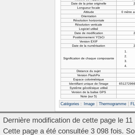
Date de la prise originelle
2
Longueur focale
Altitude
0 mètre a
Orientation
Résolution horizontale
Résolution verticale
Logiciel utilisé
Date de modification
2
Positionnement YCbCr
Version EXIF
Date de la numérisation
2
Signification de chaque composante
Distance du sujet
Version FlashPix
Espace colorimétrique
Identifiant unique de l'image
65127296
Système géodésique utilisé
Version de la balise GPS
Note (sur 5)
Catégories
:
Image
Thermogramme
FL
Dernière modification de cette page le 1
Cette page a été consultée 3 098 fois.
So