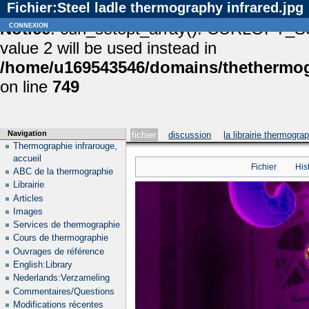
Fichier:Steel ladle thermography infrared.jpg
Notice
connexion
: curl_setopt_array(): CURLOPT_S
value 2 will be used instead in
/home/u169543546/domains/thethermogr
on line
749
Navigation
fichier
discussion
la librairie thermogra
Thermographie infrarouge,
accueil
Fichier
His
ABC de la thermographie
Librairie
Articles
Images
Services de thermographie
Cours de thermographie
Ouvrages de référence
English:Library
Nederlands:Verzameling
Commentaires/Questions
Modifications récentes