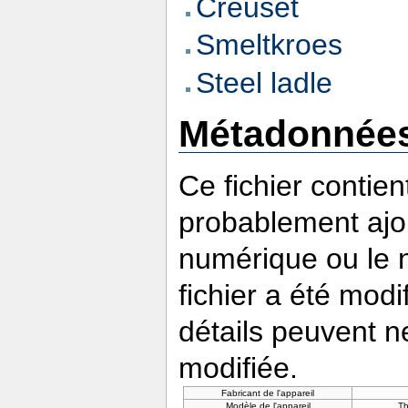
Creuset
Smeltkroes
Steel ladle
Métadonnée
Ce fichier contie
probablement ajou
numérique ou le nu
fichier a été modi
détails peuvent n
modifiée.
Fabricant de l'appareil
Modèle de l'appareil
T