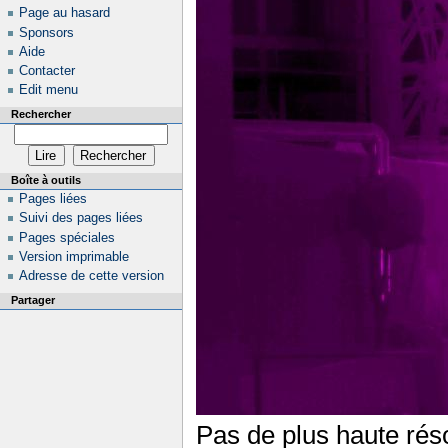
Page au hasard
Sponsors
Aide
Contacter
Edit menu
Rechercher
Boîte à outils
Pages liées
Suivi des pages liées
Pages spéciales
Version imprimable
Adresse de cette version
Partager
Pas de plus haute réso