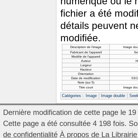
numérique ou le nu
fichier a été modi
détails peuvent n
modifiée.
Description de l'image
Image dou
Fabricant de l'appareil
Se
Modèle de l'appareil
Auteur
H
Largeur
Hauteur
Orientation
Date de modification
03/
Note (sur 5)
Titre court
Image dou
Catégories
:
Image
Image double
Seek
Dernière modification de cette page le 1
Cette page a été consultée 4 198 fois.
So
de confidentialité
À propos de La Librair