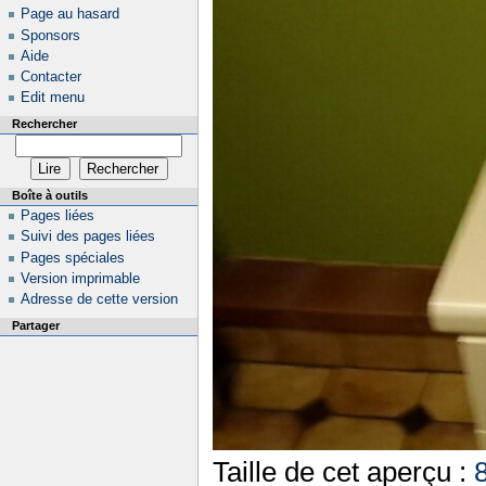
Page au hasard
Sponsors
Aide
Contacter
Edit menu
Rechercher
Boîte à outils
Pages liées
Suivi des pages liées
Pages spéciales
Version imprimable
Adresse de cette version
Partager
Taille de cet aperçu :