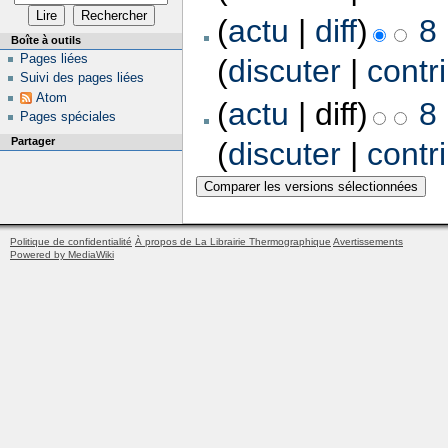
(
actu
|
diff
)
8
Boîte à outils
Pages liées
(
discuter
|
contr
Suivi des pages liées
Atom
(
actu
| diff)
8
Pages spéciales
Partager
(
discuter
|
contr
Politique de confidentialité
À propos de La Librairie Thermographique
Avertissements
Powered by MediaWiki