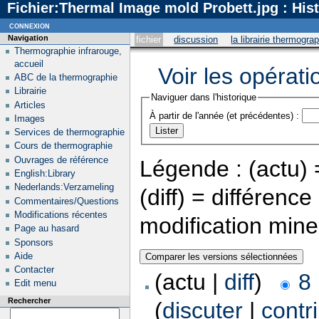
Fichier:Thermal Image mold Probett.jpg : His
connexion
Navigation
fichier
discussion
la librairie thermogra
Thermographie infrarouge,
accueil
Voir les opérati
ABC de la thermographie
Librairie
Naviguer dans l'historique
Articles
À partir de l'année (et précédentes) :
Images
Services de thermographie
Cours de thermographie
Ouvrages de référence
Légende : (actu) =
English:Library
Nederlands:Verzameling
(diff) = différenc
Commentaires/Questions
Modifications récentes
modification min
Page au hasard
Sponsors
Aide
Contacter
(actu |
diff
)
8
Edit menu
Rechercher
(
discuter
|
contr