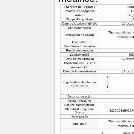
Fabricant de l'appareil
FLIR
Modèle de l'appareil
F
Auteur
Hug
Temps d'exposition
0
Date de la prise originelle
12 octo
Longueur focale
Thermografie van
Description de l'image
thermique d
Orientation
Résolution horizontale
Résolution verticale
Logiciel utilisé
IRS
Date de modification
12 octo
Positionnement YCbCr
Version EXIF
Date de la numérisation
12 octo
Signification de chaque
composante
Distance du sujet
Version FlashPix
Espace colorimétrique
Identifiant unique de
8237C282E035F
l'image
Note (sur 5)
Thermografie van
Titre court
thermique d
image t