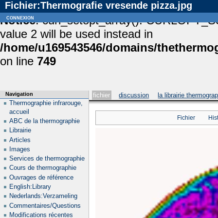
Fichier:Thermografie vresende pizza.jpg
Notice
connexion
: curl_setopt_array(): CURLOPT_S
value 2 will be used instead in
/home/u169543546/domains/thethermogr
on line
749
Navigation
fichier
discussion
la librairie thermogra
Thermographie infrarouge,
accueil
Fichier
His
ABC de la thermographie
Librairie
Articles
Images
Services de thermographie
Cours de thermographie
Ouvrages de référence
English:Library
Nederlands:Verzameling
Commentaires/Questions
Modifications récentes