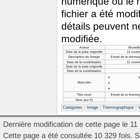
numérique ou le nu
fichier a été modi
détails peuvent n
modifiée.
Auteur
Bruxell
Date de la prise originelle
11 novem
Description de l'image
Extrait de la thermo
Date de la numérisation
11 novem
Date de la prise originelle
Date de la numérisation
Mots-clés
Titre court
Extrait de la thermo
Note (sur 5)
Catégories
:
Image
Thermographique
V
Dernière modification de cette page le 1
Cette page a été consultée 10 329 fois.
S