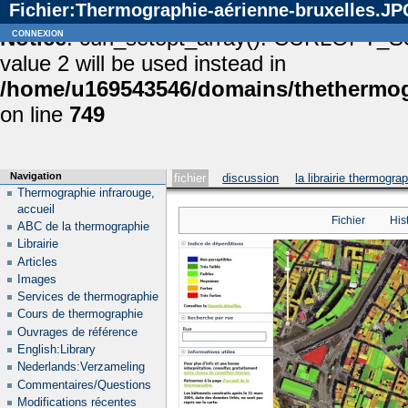
Fichier:Thermographie-aérienne-bruxelles.JP
Notice
connexion
: curl_setopt_array(): CURLOPT_S
value 2 will be used instead in
/home/u169543546/domains/thethermogr
on line
749
Navigation
fichier
discussion
la librairie thermogra
Thermographie infrarouge,
accueil
Fichier
His
ABC de la thermographie
Librairie
Articles
Images
Services de thermographie
Cours de thermographie
Ouvrages de référence
English:Library
Nederlands:Verzameling
Commentaires/Questions
Modifications récentes