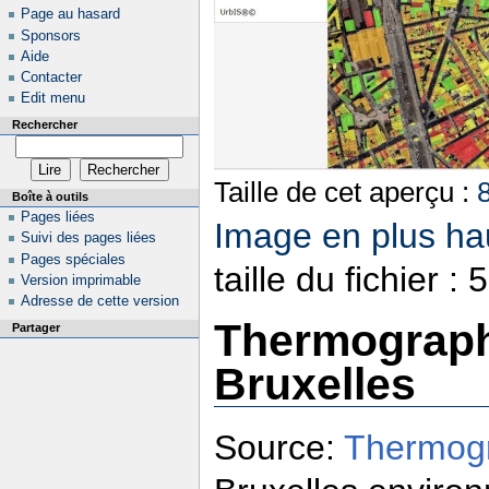
Page au hasard
Sponsors
Aide
Contacter
Edit menu
Rechercher
Taille de cet aperçu :
Boîte à outils
Pages liées
Image en plus hau
Suivi des pages liées
Pages spéciales
taille du fichier 
Version imprimable
Adresse de cette version
Thermograph
Partager
Bruxelles
Source:
Thermogr