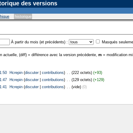
torique des versions
phique
historique
À partir du mois (et précédents) :
Masqués seuleme
n actuelle, (diff) = différence avec la version précédente,
m
= modification m
1:50
‎
Hcrepin
(
discuter
|
contributions
)
‎
. .
(222 octets)
(+93)
1:47
‎
Hcrepin
(
discuter
|
contributions
)
‎
. .
(129 octets)
(+129)
1:41
‎
Hcrepin
(
discuter
|
contributions
)
‎
. .
(vide)
(0)