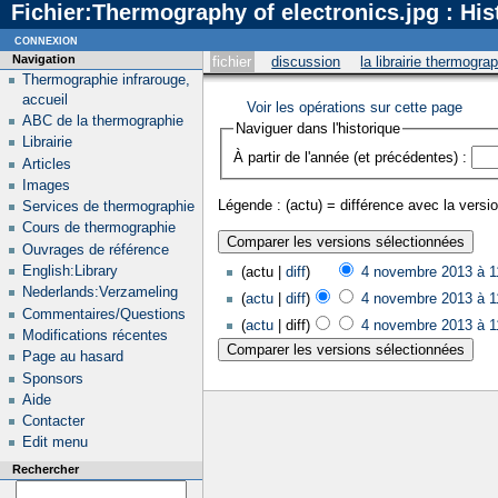
Fichier:Thermography of electronics.jpg : His
connexion
Navigation
fichier
discussion
la librairie thermogra
Thermographie infrarouge,
accueil
Voir les opérations sur cette page
ABC de la thermographie
Naviguer dans l'historique
Librairie
À partir de l'année (et précédentes) :
Articles
Images
Légende : (actu) = différence avec la versio
Services de thermographie
Cours de thermographie
Ouvrages de référence
English:Library
(actu |
diff
)
4 novembre 2013 à 1
Nederlands:Verzameling
(
actu
|
diff
)
4 novembre 2013 à 1
Commentaires/Questions
(
actu
| diff)
4 novembre 2013 à 1
Modifications récentes
Page au hasard
Sponsors
Aide
Contacter
Edit menu
Rechercher