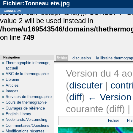
Fichier:Tonneau ete.jpg
Notice
connexion
: curl_setopt_array(): CURLOPT_S
value 2 will be used instead in
/home/u169543546/domains/thethermogr
on line
749
Navigation
fichier
discussion
la librairie thermogra
Thermographie infrarouge,
accueil
Version du 4 ao
ABC de la thermographie
Librairie
(
discuter
|
contr
Articles
Images
(
diff
)
← Version
Services de thermographie
Cours de thermographie
courante (diff) 
Ouvrages de référence
English:Library
Nederlands:Verzameling
Fichier
His
Commentaires/Questions
Modifications récentes