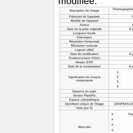
modifiée.
Thermographie
Description de l'image
Fabricant de l'appareil
Modèle de l'appareil
Auteur
Date de la prise originelle
8 
Longueur focale
Orientation
Résolution horizontale
Résolution verticale
Logiciel utilisé
Date de modification
8 
Positionnement YCbCr
Version EXIF
Date de la numérisation
8 
Signification de chaque
composante
Distance du sujet
Version FlashPix
Espace colorimétrique
Identifiant unique de l'image
3394F8AA13
Note (sur 5)
The
Mots-clés