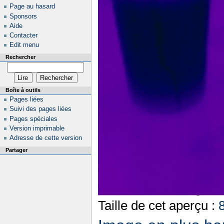
Page au hasard
Sponsors
Aide
Contacter
Edit menu
Rechercher
Boîte à outils
Pages liées
Suivi des pages liées
Pages spéciales
Version imprimable
Adresse de cette version
Partager
Taille de cet aperçu :