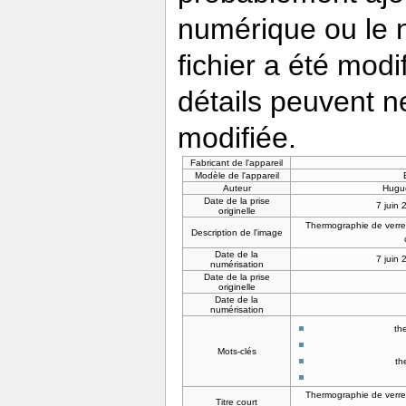
numérique ou le nu
fichier a été modi
détails peuvent n
modifiée.
Fabricant de l'appareil
Modèle de l'appareil
Auteur
Hugu
Date de la prise
7 juin
originelle
Thermographie de verres
Description de l'image
Date de la
7 juin
numérisation
Date de la prise
originelle
Date de la
numérisation
th
Mots-clés
th
Thermographie de verres
Titre court