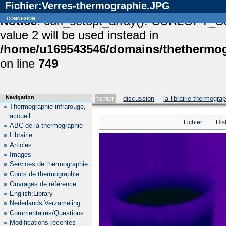
Fichier:Verres-thermographie.JPG
Notice
connexion
: curl_setopt_array(): CURLOPT_S
value 2 will be used instead in
/home/u169543546/domains/thethermogr
on line
749
Navigation
fichier
discussion
la librairie thermogra
Thermographie infrarouge,
accueil
Fichier
His
ABC de la thermographie
Librairie
Articles
Images
Services de thermographie
Cours de thermographie
Ouvrages de référence
English:Library
Nederlands:Verzameling
Commentaires/Questions
Modifications récentes