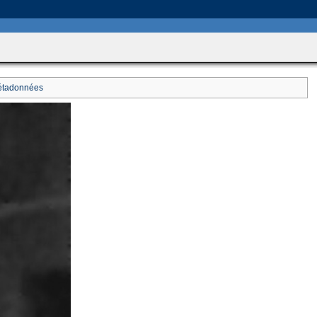
includes/HttpFunctions.php
on line
749
tadonnées