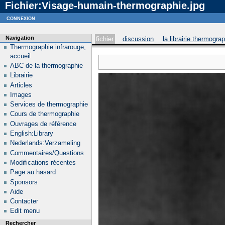
Fichier:Visage-humain-thermographie.jpg
Notice
: curl_setopt_array(): CURLOPT_SSL_VERIFYHOST no longer accepts the value 1, value 2
connexion
Navigation
fichier
discussion
la librairie thermogra
Thermographie infrarouge,
accueil
ABC de la thermographie
Librairie
Articles
Images
Services de thermographie
Cours de thermographie
Ouvrages de référence
English:Library
Nederlands:Verzameling
Commentaires/Questions
Modifications récentes
Page au hasard
Sponsors
Aide
Contacter
Edit menu
Rechercher