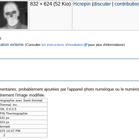
832 × 624
(52 Kio)
Hcrepin
(
discuter
|
contributio
r.
cation externe
(Consulter
les instructions d'installation
pour plus d'informations)
entaires, probablement ajoutées par l'appareil photo numérique ou le numériseur 
ièrement l'image modifiée.
mographie avec Seek thermal
hermal, Inc.
06, 0.0.0.5
PIN Thermographie
832 px
624 px
Normale
2015 14:47 PM
2