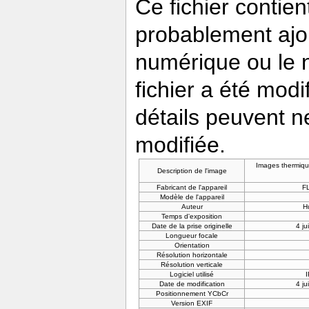
Ce fichier contie
probablement ajou
numérique ou le nu
fichier a été modi
détails peuvent n
modifiée.
Images thermiqu
Description de l'image
Fabricant de l'appareil
F
Modèle de l'appareil
Auteur
H
Temps d'exposition
Date de la prise originelle
4 ju
Longueur focale
Orientation
Résolution horizontale
Résolution verticale
Logiciel utilisé
Date de modification
4 ju
Positionnement YCbCr
Version EXIF