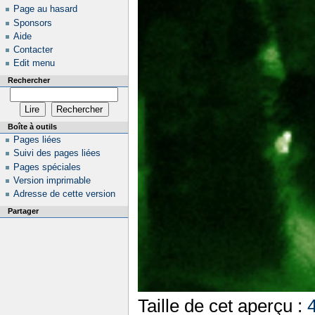
Page au hasard
Sponsors
Aide
Contacter
Edit menu
Rechercher
Boîte à outils
Pages liées
Suivi des pages liées
Pages spéciales
Version imprimable
Adresse de cette version
Partager
Taille de cet aperçu :