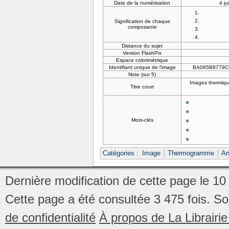
Date de la numérisation
4 ju
Signification de chaque
composante
Distance du sujet
Version FlashPix
Espace colorimétrique
Identifiant unique de l'image
BA085B8779C
Note (sur 5)
Images thermiqu
Titre court
Mots-clés
Catégories
:
Image
Thermogramme
An
Dernière modification de cette page le 1
Cette page a été consultée 3 475 fois.
So
de confidentialité
À propos de La Librair