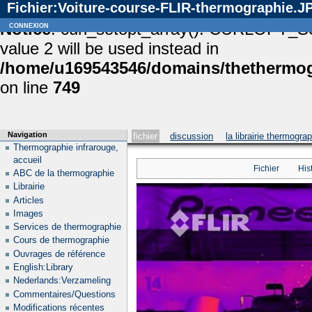
Fichier:Voiture-course-FLIR-thermographie.J
Notice
connexion
: curl_setopt_array(): CURLOPT_S
value 2 will be used instead in
/home/u169543546/domains/thethermogr
on line
749
Navigation
fichier
discussion
la librairie thermogra
Thermographie infrarouge,
accueil
Fichier
His
ABC de la thermographie
Librairie
Articles
Images
Services de thermographie
Cours de thermographie
Ouvrages de référence
English:Library
Nederlands:Verzameling
Commentaires/Questions
Modifications récentes