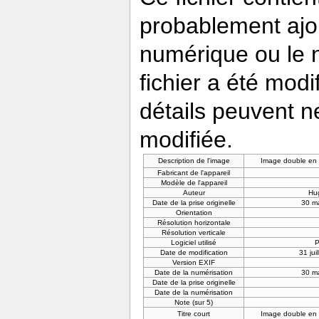
probablement ajou
numérique ou le nu
fichier a été modi
détails peuvent n
modifiée.
Description de l'image
Image double en 
Fabricant de l'appareil
Modèle de l'appareil
Auteur
Hu
Date de la prise originelle
30 m
Orientation
Résolution horizontale
Résolution verticale
Logiciel utilisé
P
Date de modification
31 jui
Version EXIF
Date de la numérisation
30 m
Date de la prise originelle
Date de la numérisation
Note (sur 5)
Titre court
Image double en 