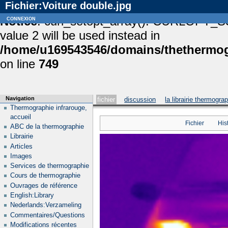
Fichier:Voiture double.jpg
Notice
connexion
: curl_setopt_array(): CURLOPT_S
value 2 will be used instead in
/home/u169543546/domains/thethermogr
on line
749
Navigation
fichier
discussion
la librairie thermogra
Thermographie infrarouge,
accueil
Fichier
His
ABC de la thermographie
Librairie
Articles
Images
Services de thermographie
Cours de thermographie
Ouvrages de référence
English:Library
Nederlands:Verzameling
Commentaires/Questions
Modifications récentes