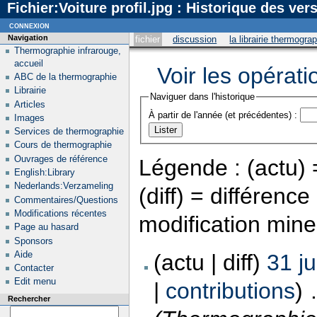
Fichier:Voiture profil.jpg : Historique des ver
connexion
Navigation
fichier
discussion
la librairie thermogra
Thermographie infrarouge,
accueil
Voir les opérati
ABC de la thermographie
Librairie
Naviguer dans l'historique
Articles
À partir de l'année (et précédentes) :
Images
Services de thermographie
Cours de thermographie
Ouvrages de référence
Légende : (actu) =
English:Library
Nederlands:Verzameling
(diff) = différenc
Commentaires/Questions
Modifications récentes
modification min
Page au hasard
Sponsors
Aide
(actu | diff)
31 ju
Contacter
Edit menu
|
contributions
)
‎
Rechercher