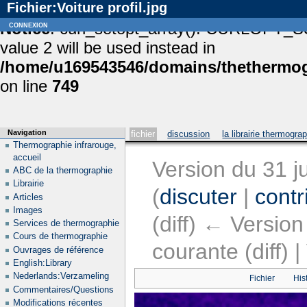
Fichier:Voiture profil.jpg
Notice
connexion
: curl_setopt_array(): CURLOPT_S
value 2 will be used instead in
/home/u169543546/domains/thethermogr
on line
749
Navigation
fichier
discussion
la librairie thermogra
Thermographie infrarouge,
accueil
Version du 31 j
ABC de la thermographie
Librairie
(
discuter
|
contr
Articles
Images
(diff) ← Version
Services de thermographie
Cours de thermographie
courante (diff) 
Ouvrages de référence
English:Library
Nederlands:Verzameling
Fichier
His
Commentaires/Questions
Modifications récentes