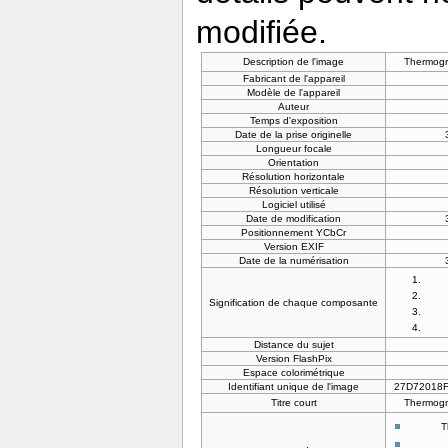
modifiée.
Description de l'image
Thermogra
Fabricant de l'appareil
Modèle de l'appareil
Auteur
Temps d'exposition
Date de la prise originelle
Longueur focale
Orientation
Résolution horizontale
Résolution verticale
Logiciel utilisé
Date de modification
Positionnement YCbCr
Version EXIF
Date de la numérisation
Signification de chaque composante
Distance du sujet
Version FlashPix
Espace colorimétrique
Identifiant unique de l'image
27D72018
Titre court
Thermogra
T