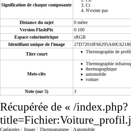
Signification de chaque composante
Cr
N'existe pas
Distance du sujet
0 mètre
Version FlashPix
0 100
Espace colorimétrique
sRGB
Identifiant unique de l'image
27D72018F66295A60C6218
Thermographie de profil
Titre court
Thermographie infrarou
thermographique
Mots-clés
automobile
voiture
Note (sur 5)
3
Récupérée de «
/index.php?
title=Fichier:Voiture_profi
Catégories
:
Image
Thermogramme
Automobile