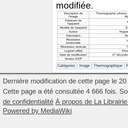
modifiée.
Description de
Thermographie urbaine
l'image
Wa
Fabricant de
l'appareil
Modèle de l'appareil
E
Auteur
Hugue
Orientation
N
Résolution
7
horizontale
Résolution verticale
7
Logiciel utilisé
Phot
Date de modification
27 décembr
Version EXIF
Catégories
:
Image
Thermographique
Dernière modification de cette page le 20 
Cette page a été consultée 4 666 fois.
So
de confidentialité
À propos de La Librair
Powered by MediaWiki