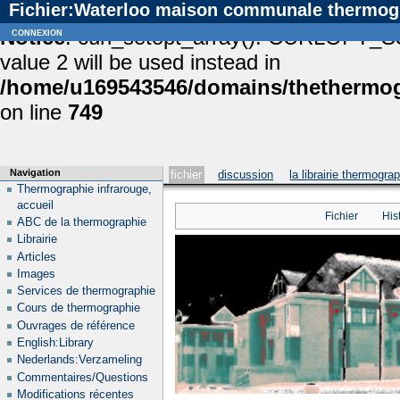
Fichier:Waterloo maison communale thermogr
Notice
connexion
: curl_setopt_array(): CURLOPT_S
value 2 will be used instead in
/home/u169543546/domains/thethermogr
on line
749
Navigation
fichier
discussion
la librairie thermogra
Thermographie infrarouge,
accueil
Fichier
His
ABC de la thermographie
Librairie
Articles
Images
Services de thermographie
Cours de thermographie
Ouvrages de référence
English:Library
Nederlands:Verzameling
Commentaires/Questions
Modifications récentes