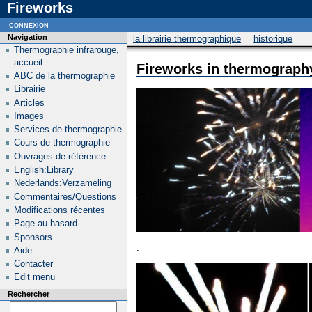
Fireworks
connexion
Navigation
la librairie thermographique
historique
Thermographie infrarouge,
accueil
Fireworks in thermograph
ABC de la thermographie
Librairie
Articles
Images
Services de thermographie
Cours de thermographie
Ouvrages de référence
English:Library
Nederlands:Verzameling
Commentaires/Questions
Modifications récentes
Page au hasard
Sponsors
.
Aide
Contacter
Edit menu
Rechercher