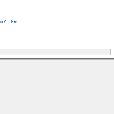
int GmbH
.