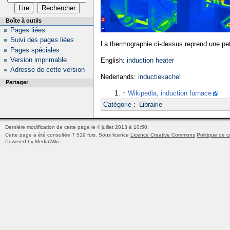
Boîte à outils
Pages liées
Suivi des pages liées
La thermographie ci-dessus reprend une peti
Pages spéciales
Version imprimable
English:
induction heater
Adresse de cette version
Nederlands:
inductiekachel
Partager
↑
Wikipedia, induction furnace
Catégorie
:
Librairie
Dernière modification de cette page le 4 juillet 2013 à 10:50.
Cette page a été consultée 7 519 fois.
Sous licence
Licence Creative Commons
Politique de c
Powered by MediaWiki