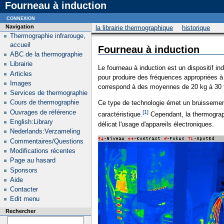
Fourneau à induction
connexion
Navigation
la librairie thermographique
historique
Thermographie infrarouge,
accueil
Fourneau à induction
ABC de la thermographie
Librairie
Le fourneau à induction est un dispositif i
Articles
pour produire des fréquences appropriées à
Images
correspond à des moyennes de 20 kg à 30 t
Services de thermographie
Cours de thermographie
Ce type de technologie émet un bruissement 
Ouvrages de référence
[1]
caractéristique.
Cependant, la thermograph
English:Library
délicat l'usage d'appareils électroniques.
Nederlands:Verzameling
Commentaires/Questions
Modifications récentes
Page au hasard
Sponsors
Aide
Contacter
Edit menu
Rechercher