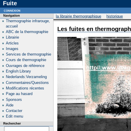
Fuite
connexion
Navigation
la librairie thermographique
historique
Thermographie infrarouge,
accueil
Les fuites en thermograph
ABC de la thermographie
Librairie
Articles
Images
Services de thermographie
Cours de thermographie
Ouvrages de référence
English:Library
Nederlands:Verzameling
Commentaires/Questions
Modifications récentes
Page au hasard
Sponsors
Aide
Contacter
Edit menu
Rechercher